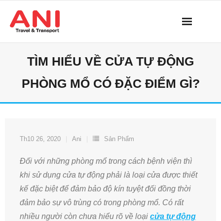
Skip
to
content
TÌM HIỂU VỀ CỬA TỰ ĐỘNG
PHÒNG MỔ CÓ ĐẶC ĐIỂM GÌ?
Th10 26, 2020
Ani
Sản Phẩm
Đối với những phòng mổ trong cách bệnh viện thì
khi sử dụng cửa tự động phải là loại cửa được thiết
kế đặc biệt để đảm bảo độ kín tuyệt đối đồng thời
đảm bảo sự vô trùng có trong phòng mổ. Có rất
nhiều người còn chưa hiểu rõ về loại
cửa tự động