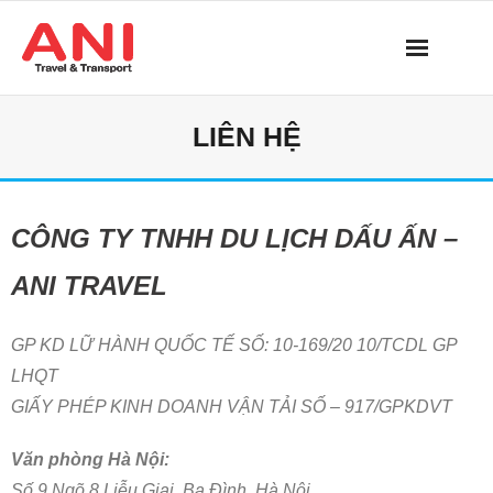
Skip
to
content
LIÊN HỆ
CÔNG TY TNHH DU LỊCH DẤU ẤN –
ANI TRAVEL
GP KD LỮ HÀNH QUỐC TẾ SỐ: 10-169/20 10/TCDL GP
LHQT
GIẤY PHÉP KINH DOANH VẬN TẢI SỐ – 917/GPKDVT
Văn phòng Hà Nội:
Số 9 Ngõ 8 Liễu Giai, Ba Đình, Hà Nội