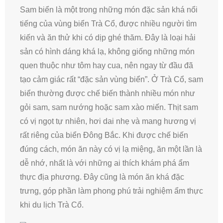
Sam biển là một trong những món đặc sản khá nổi
tiếng của vùng biển Trà Cổ, được nhiều người tìm
kiến và ăn thử khi có dịp ghé thăm. Đây là loại hải
sản có hình dáng khá lạ, không giống những món
quen thuộc như tôm hay cua, nên ngay từ đầu đã
tạo cảm giác rất “đặc sản vùng biển”. Ở Trà Cổ, sam
biển thường được chế biến thành nhiều món như
gỏi sam, sam nướng hoặc sam xào miến. Thịt sam
có vị ngọt tự nhiên, hơi dai nhẹ và mang hương vị
rất riêng của biển Đông Bắc. Khi được chế biến
đúng cách, món ăn này có vị lạ miệng, ăn một lần là
dễ nhớ, nhất là với những ai thích khám phá ẩm
thực địa phương. Đây cũng là món ăn khá đặc
trưng, góp phần làm phong phú trải nghiệm ẩm thực
khi du lịch Trà Cổ.