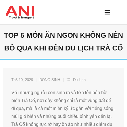
Skip
to
content
TOP 5 MÓN ĂN NGON KHÔNG NÊN
BỎ QUA KHI ĐẾN DU LỊCH TRÀ CỔ
Th6 10, 2026
DONG SINH
Du Lịch
Với những người con sinh ra và lớn lên bên bờ
biển Trà Cổ, nơi đây không chỉ là một vùng đất để
đi qua, mà là cả một miền ký ức gắn với tiếng sóng,
mùi gió biển và những buổi chiều bình yên đến lạ.
Trà Cổ không rực rỡ hay ồn ào như nhiều điểm du