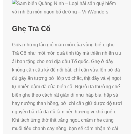
Ghẹ Trà Cổ
Giữa những làn gió mặn mòi của vùng biển, ghẹ
Trà Cổ như một món quà tinh túy mà thiên nhiên ưu
ái ban tặng cho nơi địa đầu Tổ quốc. Ghẹ ở đây
không cần cầu kỳ để nổi bật, chỉ cần vừa lên bờ đã
đủ gây ấn tượng bởi lớp vỏ chắc, thịt đầy và vị ngọt
tự nhiên đậm đà của biển cả. Người ta thường chế
biến ghẹ theo cách rất giản dị như hấp bia, hấp sả
hay nướng than hồng, bởi chỉ cần giữ được độ tươi
nguyên bản là đã đủ làm nên hương vị khó quên.
Khi tách từng thớ thịt trắng ngọt, chấm nhẹ cùng
muối tiêu chanh cay nồng, bạn sẽ cảm nhận rõ cái