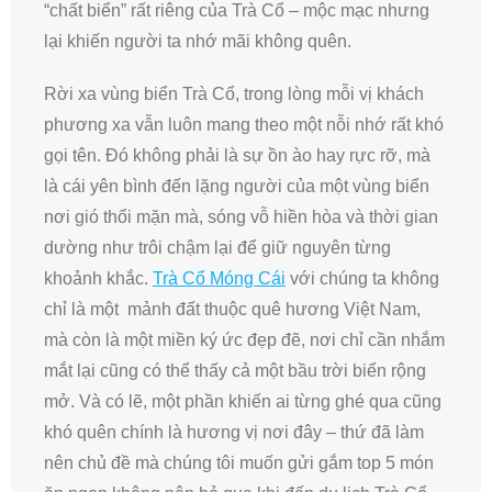
“chất biển” rất riêng của Trà Cổ – mộc mạc nhưng
lại khiến người ta nhớ mãi không quên.
Rời xa vùng biển Trà Cổ, trong lòng mỗi vị khách
phương xa vẫn luôn mang theo một nỗi nhớ rất khó
gọi tên. Đó không phải là sự ồn ào hay rực rỡ, mà
là cái yên bình đến lặng người của một vùng biển
nơi gió thổi mặn mà, sóng vỗ hiền hòa và thời gian
dường như trôi chậm lại để giữ nguyên từng
khoảnh khắc.
Trà Cổ Móng Cái
với chúng ta không
chỉ là một mảnh đất thuộc quê hương Việt Nam,
mà còn là một miền ký ức đẹp đẽ, nơi chỉ cần nhắm
mắt lại cũng có thể thấy cả một bầu trời biển rộng
mở. Và có lẽ, một phần khiến ai từng ghé qua cũng
khó quên chính là hương vị nơi đây – thứ đã làm
nên chủ đề mà chúng tôi muốn gửi gắm top 5 món