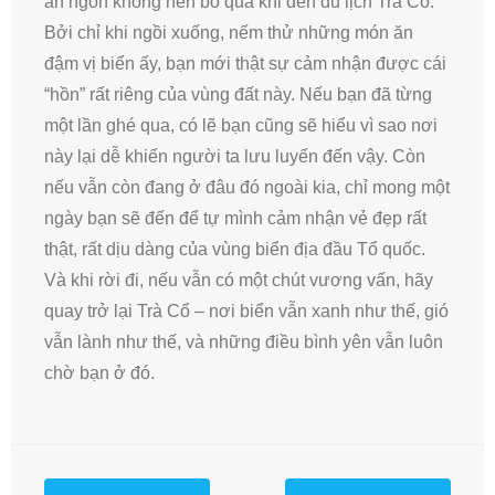
ăn ngon không nên bỏ qua khi đến du lịch Trà Cổ.
Bởi chỉ khi ngồi xuống, nếm thử những món ăn
đậm vị biển ấy, bạn mới thật sự cảm nhận được cái
“hồn” rất riêng của vùng đất này. Nếu bạn đã từng
một lần ghé qua, có lẽ bạn cũng sẽ hiểu vì sao nơi
này lại dễ khiến người ta lưu luyến đến vậy. Còn
nếu vẫn còn đang ở đâu đó ngoài kia, chỉ mong một
ngày bạn sẽ đến để tự mình cảm nhận vẻ đẹp rất
thật, rất dịu dàng của vùng biển địa đầu Tổ quốc.
Và khi rời đi, nếu vẫn có một chút vương vấn, hãy
quay trở lại Trà Cổ – nơi biển vẫn xanh như thế, gió
vẫn lành như thế, và những điều bình yên vẫn luôn
chờ bạn ở đó.