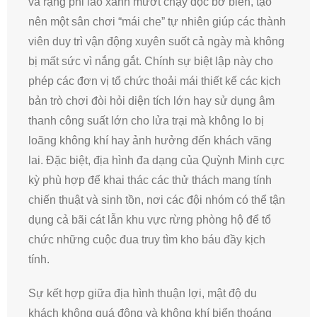
và rặng phi lao xanh mướt chạy dọc bờ biển, tạo
nên một sân chơi “mái che” tự nhiên giúp các thành
viên duy trì vận động xuyên suốt cả ngày mà không
bị mất sức vì nắng gắt. Chính sự biệt lập này cho
phép các đơn vị tổ chức thoải mái thiết kế các kịch
bản trò chơi đòi hỏi diện tích lớn hay sử dụng âm
thanh công suất lớn cho lửa trại mà không lo bị
loãng không khí hay ảnh hưởng đến khách vãng
lai. Đặc biệt, địa hình đa dạng của Quỳnh Minh cực
kỳ phù hợp để khai thác các thử thách mang tính
chiến thuật và sinh tồn, nơi các đội nhóm có thể tận
dụng cả bãi cát lẫn khu vực rừng phòng hộ để tổ
chức những cuộc đua truy tìm kho báu đầy kịch
tính.
Sự kết hợp giữa địa hình thuận lợi, mật độ du
khách không quá đông và không khí biển thoáng