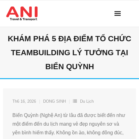
Skip
to
content
KHÁM PHÁ 5 ĐỊA ĐIỂM TỔ CHỨC
TEAMBUILDING LÝ TƯỞNG TẠI
BIỂN QUỲNH
Th6 16, 2026
DONG SINH
Du Lịch
Biển Quỳnh (Nghệ An) từ lâu đã được biết đến như
một điểm đến du lịch mang vẻ đẹp nguyên sơ và
yên bình hiếm thấy. Không ồn ào, không đông đúc,