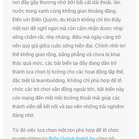
nơi đây gây thương nhớ bởi bãi cát dài thoải, làn
nước trong xanh cùng không gian thoáng đãng.
Đến với Biển Quỳnh, du khách không chỉ tìm thấy
một nơi để nghỉ ngơi mà còn cảm nhận được nhịp
sống chậm rãi, nhẹ nhàng, điều mà ngày càng trở
nên quý giá giữa cuộc sống hiện đại. Chính nhờ lợi
thế không gian rộng, bằng phẳng và chưa bị khai
thác quá mức, các bãi biển tại đây đang dần trở
thành lựa chọn lý tưởng cho các hoạt động tập thể,
đặc biệt là teambuilding. Không chỉ phù hợp để tổ
chức các trò chơi vận động ngoài trời, bãi biển này
còn mang đến một môi trường thoải mái giúp các
thành viên dễ kết nối và tạo nên những trải nghiệm
đáng nhớ.
Từ đó việc lựa chọn một nơi phù hợp để tổ chức
teambuilding tại
Biển Quỳnh Nghệ An
cũng trở