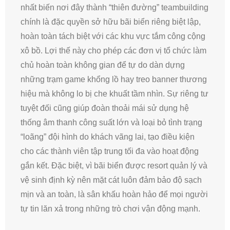
nhất biến nơi đây thành “thiên đường” teambuilding
chính là đặc quyền sở hữu bãi biển riêng biệt lập,
hoàn toàn tách biệt với các khu vực tắm công cộng
xô bồ. Lợi thế này cho phép các đơn vị tổ chức làm
chủ hoàn toàn không gian để tự do dàn dựng
những trạm game khổng lồ hay treo banner thương
hiệu mà không lo bị che khuất tầm nhìn. Sự riêng tư
tuyệt đối cũng giúp đoàn thoải mái sử dụng hệ
thống âm thanh công suất lớn và loại bỏ tình trạng
“loãng” đội hình do khách vãng lai, tạo điều kiện
cho các thành viên tập trung tối đa vào hoạt động
gắn kết. Đặc biệt, vì bãi biển được resort quản lý và
vệ sinh định kỳ nên mặt cát luôn đảm bảo độ sạch
mịn và an toàn, là sân khấu hoàn hảo để mọi người
tự tin lăn xả trong những trò chơi vận động mạnh.