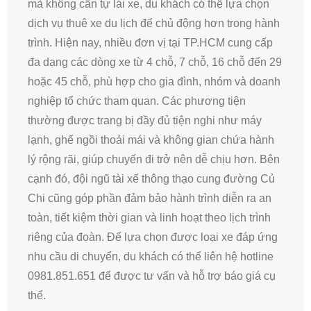
mà không cần tự lái xe, du khách có thể lựa chọn
dịch vụ thuê xe du lịch để chủ động hơn trong hành
trình. Hiện nay, nhiều đơn vị tại TP.HCM cung cấp
đa dạng các dòng xe từ 4 chỗ, 7 chỗ, 16 chỗ đến 29
hoặc 45 chỗ, phù hợp cho gia đình, nhóm và doanh
nghiệp tổ chức tham quan. Các phương tiện
thường được trang bị đầy đủ tiện nghi như máy
lạnh, ghế ngồi thoải mái và không gian chứa hành
lý rộng rãi, giúp chuyến đi trở nên dễ chịu hơn. Bên
cạnh đó, đội ngũ tài xế thông thạo cung đường Củ
Chi cũng góp phần đảm bảo hành trình diễn ra an
toàn, tiết kiệm thời gian và linh hoạt theo lịch trình
riêng của đoàn. Để lựa chọn được loại xe đáp ứng
nhu cầu di chuyển, du khách có thể liên hệ hotline
0981.851.651 để được tư vấn và hỗ trợ báo giá cụ
thể.