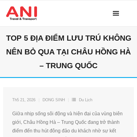
Skip
to
content
TOP 5 ĐỊA ĐIỂM LƯU TRÚ KHÔNG
NÊN BỎ QUA TẠI CHÂU HỒNG HÀ
– TRUNG QUỐC
Th5 21, 2026
DONG SINH
Du Lịch
Giữa nhịp sống sôi động và hiện đại của vùng biên
giới, Châu Hồng Hà – Trung Quốc đang trở thành
điểm đến thu hút đông đảo du khách nhờ sự kết