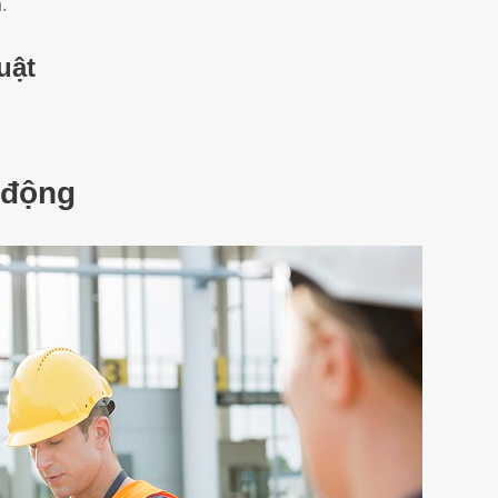
.
uật
 động