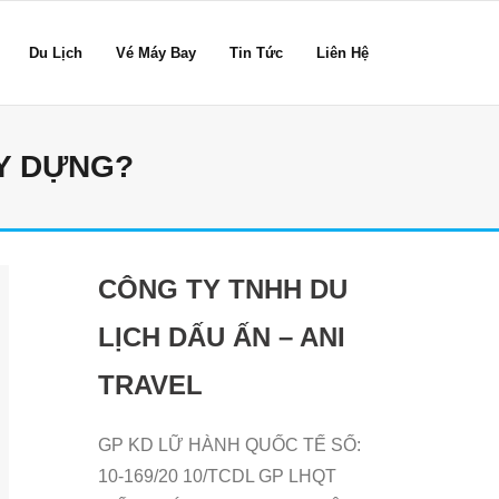
Du Lịch
Vé Máy Bay
Tin Tức
Liên Hệ
ÂY DỰNG?
CÔNG TY TNHH DU
LỊCH DẤU ẤN – ANI
TRAVEL
GP KD LỮ HÀNH QUỐC TẾ SỐ:
10-169/20 10/TCDL GP LHQT