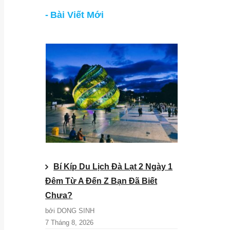
Bài Viết Mới
Bí Kíp Du Lịch Đà Lạt 2 Ngày 1
Đêm Từ A Đến Z Bạn Đã Biết
Chưa?
bởi DONG SINH
7 Tháng 8, 2026