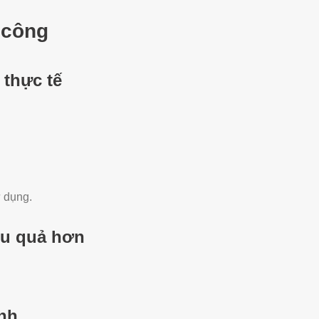
i công
 thực tế
 dụng.
ệu quả hơn
ình