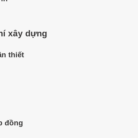
phí xây dựng
n thiết
p đồng