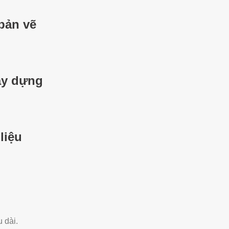
 bản vẽ
xây dựng
liệu
 dài.