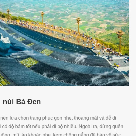
 núi Bà Đen
 nên lựa chọn trang phục gọn nhẹ, thoáng mát và dễ di
l có độ bám tốt nếu phải đi bộ nhiều. Ngoài ra, đừng quên
 uống, mũ, áo khoác nhẹ, kem chống nắng để bảo vệ sức