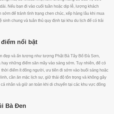
n dài. Nếu bạn đi vào cuối tuần hoặc dịp lễ, lượng khách
sớm để tránh tình trạng chen chúc, xếp hàng lâu khi mua
ệ sinh chung và tuân thủ quy định tại khu du lịch để có trải
c điểm nổi bật
– in đẹp và ấn tượng như tượng Phật Bà Tây Bổ Đà Sơn,
Bà hay những điểm săn mây vào sáng sớm. Tuy nhiên, để có
hời điểm ít đông người, ưu tiên đi sớm vào buổi sáng hoặc
linh, cần ăn mặc lịch sự, giữ thái độ tôn trọng và không gây
 cá nhân và giữ an toàn khi di chuyển tại các khu vực đông
úi Bà Đen