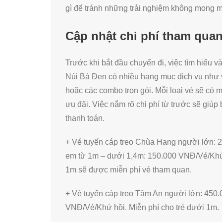
gì để tránh những trải nghiệm không mong 
Cập nhật chi phí tham qua
Trước khi bắt đầu chuyến đi, việc tìm hiểu và
Núi Bà Đen có nhiều hạng mục dịch vụ như vé
hoặc các combo trọn gói. Mỗi loại vé sẽ có m
ưu đãi. Việc nắm rõ chi phí từ trước sẽ giúp
thanh toán.
+ Vé tuyến cáp treo Chùa Hang người lớn: 
em từ 1m – dưới 1,4m: 150.000 VNĐ/Vé/Khứ
1m sẽ được miễn phí vé tham quan.
+ Vé tuyến cáp treo Tâm An người lớn: 450
VNĐ/Vé/Khứ hồi. Miễn phí cho trẻ dưới 1m.