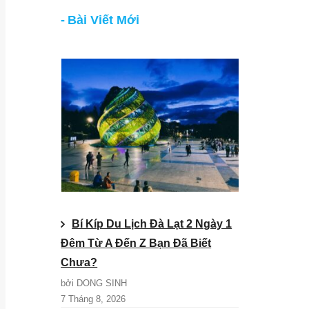
Bài Viết Mới
Bí Kíp Du Lịch Đà Lạt 2 Ngày 1
Đêm Từ A Đến Z Bạn Đã Biết
Chưa?
bởi DONG SINH
7 Tháng 8, 2026