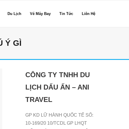
Du Lịch
Vé Máy Bay
Tin Tức
Liên Hệ
 Ý GÌ
CÔNG TY TNHH DU
LỊCH DẤU ẤN – ANI
TRAVEL
GP KD LỮ HÀNH QUỐC TẾ SỐ:
10-169/20 10/TCDL GP LHQT