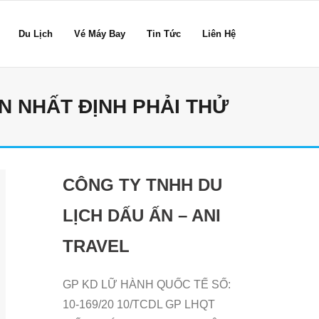
Du Lịch
Vé Máy Bay
Tin Tức
Liên Hệ
 NHẤT ĐỊNH PHẢI THỬ
CÔNG TY TNHH DU
LỊCH DẤU ẤN – ANI
TRAVEL
GP KD LỮ HÀNH QUỐC TẾ SỐ:
10-169/20 10/TCDL GP LHQT