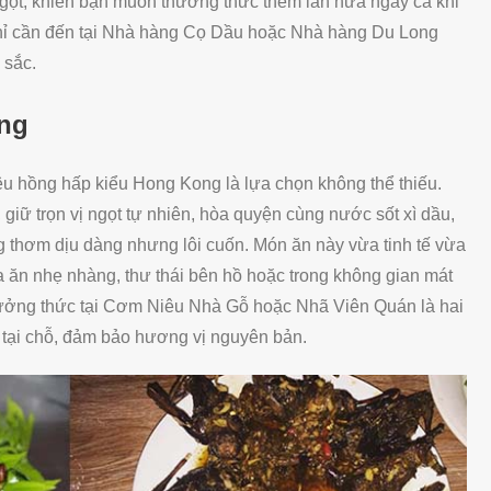
 ngọt, khiến bạn muốn thưởng thức thêm lần nữa ngay cả khi
hỉ cần đến tại Nhà hàng Cọ Dầu hoặc Nhà hàng Du Long
 sắc.
ng
êu hồng hấp kiểu Hong Kong là lựa chọn không thể thiếu.
giữ trọn vị ngọt tự nhiên, hòa quyện cùng nước sốt xì dầu,
 thơm dịu dàng nhưng lôi cuốn. Món ăn này vừa tinh tế vừa
 ăn nhẹ nhàng, thư thái bên hồ hoặc trong không gian mát
thưởng thức tại Cơm Niêu Nhà Gỗ hoặc Nhã Viên Quán là hai
 tại chỗ, đảm bảo hương vị nguyên bản.