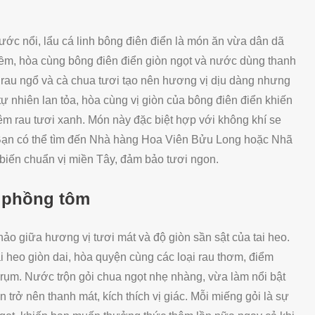
c nổi, lẩu cá linh bông điên điển là món ăn vừa dân dã
 mềm, hòa cùng bông điên điển giòn ngọt và nước dùng thanh
 rau ngổ và cà chua tươi tạo nên hương vị dịu dàng nhưng
ự nhiên lan tỏa, hòa cùng vị giòn của bông điên điển khiến
 rau tươi xanh. Món này đặc biệt hợp với không khí se
Bạn có thể tìm đến Nhà hàng Hoa Viên Bửu Long hoặc Nhã
biến chuẩn vị miền Tây, đảm bảo tươi ngon.
h phồng tôm
hảo giữa hương vị tươi mát và độ giòn sần sật của tai heo.
ai heo giòn dai, hòa quyện cùng các loại rau thơm, điểm
ụm. Nước trộn gỏi chua ngọt nhẹ nhàng, vừa làm nổi bật
trở nên thanh mát, kích thích vị giác. Mỗi miếng gỏi là sự