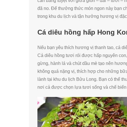
cân bằng tuyệt vời giữa giòn – dai – tươi –
đã no. Để thưởng thức món ngon này bạn c
trong khu du lịch và tận hưởng hương vị đặc
Cá diêu hồng hấp Hong Ko
Nếu bạn yêu thích hương vị thanh tao, cá di
Cá diêu hồng tươi rói được hấp nguyên con, 
gừng, hành lá và chút dầu mè tạo nên hương
không quá nặng vị, thích hợp cho những bữa
lành tại khu du lịch Bửu Long. Bạn có thể 
nơi cá được chọn lựa tươi sống và chế biến