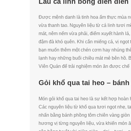
Lẩu cá linh bông điên điển
Được mệnh danh là tinh hoa ẩm thực mùa nướ
vừa thanh tao. Nguyên liệu từ cá linh tươi
mát, nêm nếm vừa phải, điểm xuyết hành lá,
đậm đà khó quên. Khi cắn miếng cá, vị ngọt t
bạn muốn thêm một chén cơm hay nhúng thêm
lạnh hay những buổi chiều mát mẻ bên hồ. 
Viên Quán để trải nghiệm món ăn được chế 
Gỏi khổ qua tai heo – bán
Món gỏi khổ qua tai heo là sự kết hợp hoàn 
Các nguyên liệu từ khổ qua tươi ngọt nhẹ, t
nhấn bằng bánh phồng tôm chiên vàng giòn r
hương vị từng nguyên liệu, vừa khiến món ăn 