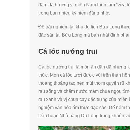
đậm đà hương vị miền Nam luôn làm “vừa lòng
trong bạn nhiều kỷ niệm đáng nhớ.
Để trải nghiệm tại khu du lịch Bửu Long t
đặc sản tại Bửu Long mà bạn nhất định phải 
Cá lóc nướng trui
Cá lóc nướng trui là món ăn dân dã nhưng kh
thức. Món cá lóc tươi được vùi trên than hồ
thoang thoảng tạo nên mùi thơm quyến rũ kh
rau sống và chấm nước mắm chua ngọt, từng
rau xanh và vị chua cay đặc trưng của miền 
nghiệm văn hóa ẩm thực đặc sắc. Để nếm thử
Dầu hoặc Nhà hàng Du Long trong khuôn viê