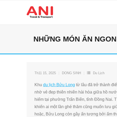
Skip
to
content
NHỮNG MÓN ĂN NGON 
Th11 15, 2025
DONG SINH
Du Lịch
Khu
du lịch Bửu Long
từ lâu đã trở thành đi
nhờ vẻ đẹp thiên nhiên hài hòa giữa hồ nước
hiếm tại phường Trấn Biên, tỉnh Đồng Nai. T
khiến ai một lần ghé thăm cũng muốn lưu g
hoặc, Bửu Long còn gây ấn tượng bởi ẩm t