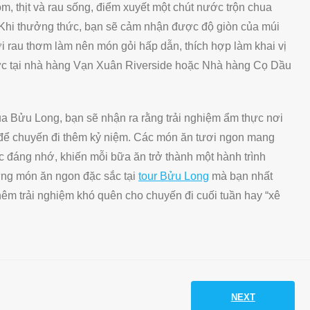
m, thịt và rau sống, điểm xuyết một chút nước trộn chua
. Khi thưởng thức, bạn sẽ cảm nhận được độ giòn của múi
ới rau thơm làm nên món gỏi hấp dẫn, thích hợp làm khai vị
hức tại nhà hàng Vạn Xuân Riverside hoặc Nhà hàng Cọ Dầu
ủa Bửu Long, bạn sẽ nhận ra rằng trải nghiệm ẩm thực nơi
 để chuyến đi thêm kỷ niệm. Các món ăn tươi ngon mang
 đáng nhớ, khiến mỗi bữa ăn trở thành một hành trình
ng món ăn ngon đặc sắc tại
tour Bửu Long
mà bạn nhất
hêm trải nghiệm khó quên cho chuyến đi cuối tuần hay “xê
NEXT