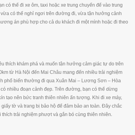
 có thể đi xe ôm, taxi hoặc xe trung chuyển để vào trung
 vừa có thể nghỉ ngơi trên đường đi, vừa tận hưởng cảnh
phương án phù hợp cho cả du khách đi một mình hoặc đi theo
êu thích khám phá và muốn tận hưởng cảm giác tự do trên
km từ Hà Nội đến Mai Châu mang đến nhiều trải nghiệm
trình phổ biến thường đi qua Xuân Mai – Lương Sơn – Hòa
 có nhiều đoạn cảnh đẹp. Trên đường, bạn có thể dừng
ín tạo nên bức tranh thiên nhiên ấn tượng. Khi đi xe máy,
o giấy tờ và trang bị bảo hộ để đảm bảo an toàn. Đây chắc
 thích trải nghiệm phượt và gắn bó cùng thiên nhiên.