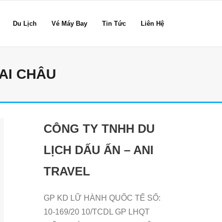
Du Lịch
Vé Máy Bay
Tin Tức
Liên Hệ
AI CHÂU
CÔNG TY TNHH DU
LỊCH DẤU ẤN – ANI
TRAVEL
GP KD LỮ HÀNH QUỐC TẾ SỐ:
10-169/20 10/TCDL GP LHQT