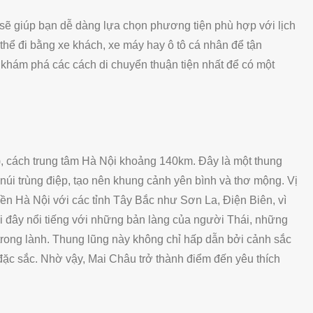
sẽ giúp bạn dễ dàng lựa chọn phương tiện phù hợp với lịch
 thể đi bằng xe khách, xe máy hay ô tô cá nhân để tận
 khám phá các cách di chuyển thuận tiện nhất để có một
, cách trung tâm Hà Nội khoảng 140km. Đây là một thung
úi trùng điệp, tạo nên khung cảnh yên bình và thơ mộng. Vị
iền Hà Nội với các tỉnh Tây Bắc như Sơn La, Điện Biên, vì
Nơi đây nổi tiếng với những bản làng của người Thái, những
rong lành. Thung lũng này không chỉ hấp dẫn bởi cảnh sắc
đặc sắc. Nhờ vậy, Mai Châu trở thành điểm đến yêu thích