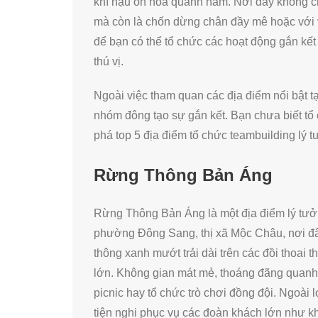
khí hậu ôn hòa quanh năm. Nơi đây không ch
mà còn là chốn dừng chân đầy mê hoặc với v
để bạn có thể tổ chức các hoạt động gắn kế
thú vị.
Ngoài việc tham quan các địa điểm nổi bật t
nhóm đông tạo sự gắn kết. Bạn chưa biết tổ c
phá top 5 địa điểm tổ chức teambuilding lý 
Rừng Thông Bản Áng
Rừng Thông Bản Áng là một địa điểm lý tưở
phường Đông Sang, thị xã Mộc Châu, nơi đâ
thông xanh mướt trải dài trên các đồi thoai 
lớn. Không gian mát mẻ, thoáng đãng quanh 
picnic hay tổ chức trò chơi đồng đội. Ngoà
tiện nghi phục vụ các đoàn khách lớn như khu