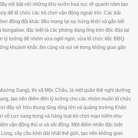
 đây nổi bật với những khu vườn hoa rực rỡ quanh năm tạo
ợp để tổ chức các trò chơi vận động ngoài trời. Các trải
chơi đồng đội khác đều mang lại sự hứng khởi và gắn kết
 bungalow, đặc biệt là các phòng dạng ống tròn độc đáo tại
n lý tưởng để nhóm vừa nghỉ ngơi, vừa tổ chức tiệc BBQ
những khoảnh khắc ấm cúng và vui vẻ trong không gian gần
 Mường Sang), thị xã Mộc Châu, là một quần thể nghỉ dưỡng
a dạng, tạo nên điểm đến lý tưởng cho các nhóm muốn tổ chức
Nơi đây sở hữu thung lũng rộng lớn và quảng trường Khăn
ơi vô cực sang trọng và hàng loạt trò chơi mạo hiểm như
hiệm vận động thú vị và sôi động. Một điểm nhấn đặc biệt
Long, cây cầu kính dài nhất thế giới, tạo nên không gian