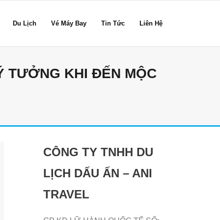
Du Lịch
Vé Máy Bay
Tin Tức
Liên Hệ
LÝ TƯỞNG KHI ĐẾN MỘC
CÔNG TY TNHH DU
LỊCH DẤU ẤN – ANI
TRAVEL