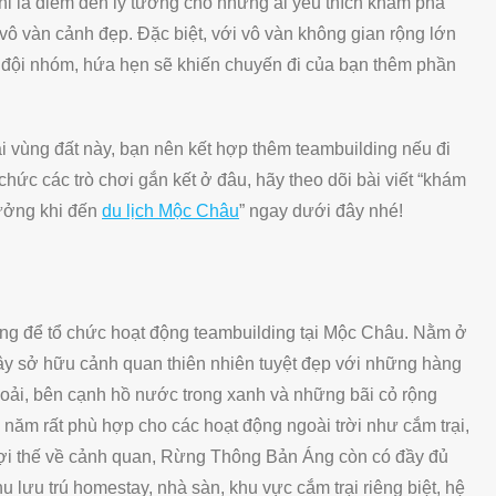
ỉ là điểm đến lý tưởng cho những ai yêu thích khám phá
ô vàn cảnh đẹp. Đặc biệt, với vô vàn không gian rộng lớn
t đội nhóm, hứa hẹn sẽ khiến chuyến đi của bạn thêm phần
ại vùng đất này, bạn nên kết hợp thêm teambuilding nếu đi
hức các trò chơi gắn kết ở đâu, hãy theo dõi bài viết “khám
tưởng khi đến
du lịch Mộc Châu
” ngay dưới đây nhé!
ng để tổ chức hoạt động teambuilding tại Mộc Châu. Nằm ở
y sở hữu cảnh quan thiên nhiên tuyệt đẹp với những hàng
thoải, bên cạnh hồ nước trong xanh và những bãi cỏ rộng
năm rất phù hợp cho các hoạt động ngoài trời như cắm trại,
i lợi thế về cảnh quan, Rừng Thông Bản Áng còn có đầy đủ
 lưu trú homestay, nhà sàn, khu vực cắm trại riêng biệt, hệ