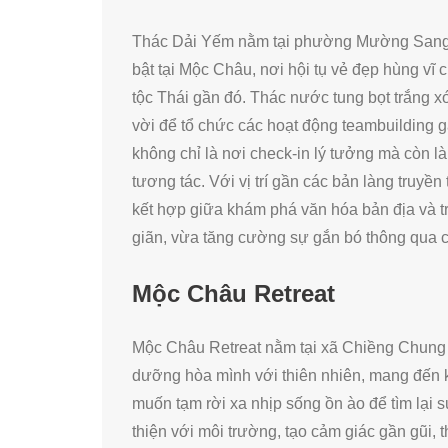
Thác Dải Yếm nằm tại phường Mường Sang (
bật tại Mộc Châu, nơi hội tụ vẻ đẹp hùng vĩ 
tộc Thái gần đó. Thác nước tung bọt trắng x
vời để tổ chức các hoạt động teambuilding gắ
không chỉ là nơi check-in lý tưởng mà còn là
tương tác. Với vị trí gần các bản làng truy
kết hợp giữa khám phá văn hóa bản địa và tr
giãn, vừa tăng cường sự gắn bó thông qua c
Mộc Châu Retreat
Mộc Châu Retreat nằm tại xã Chiềng Chung (
dưỡng hòa mình với thiên nhiên, mang đến k
muốn tạm rời xa nhịp sống ồn ào để tìm lại s
thiện với môi trường, tạo cảm giác gần gũi, 