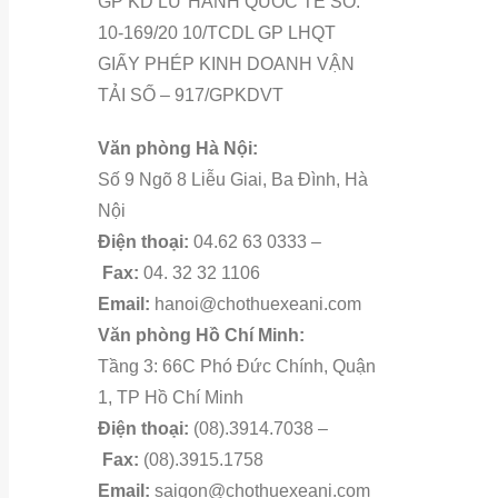
GP KD LỮ HÀNH QUỐC TẾ SỐ:
10-169/20 10/TCDL GP LHQT
GIẤY PHÉP KINH DOANH VẬN
TẢI SỐ – 917/GPKDVT
Văn phòng Hà Nội:
Số 9 Ngõ 8 Liễu Giai, Ba Đình, Hà
Nội
Điện thoại:
04.62 63 0333 –
Fax:
04. 32 32 1106
Email:
hanoi@chothuexeani.com
Văn phòng Hồ Chí Minh:
Tầng 3: 66C Phó Đức Chính, Quận
1, TP Hồ Chí Minh
Điện thoại:
(08).3914.7038 –
Fax:
(08).3915.1758
Email:
saigon@chothuexeani.com