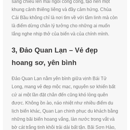
sáng chiếu lên mái ngói cong cong, tạo nên một
khung cảnh thiêng liêng và đầy cảm hứng. Chùa
Cái Bầu không chỉ là nơi tìm về với tâm linh mà còn
là điểm dừng chân lý tưởng cho những ai muốn
lắng nghe nhịp thở của biển và của chính mình.
3, Đảo Quan Lạn – Vẻ đẹp
hoang sơ, yên bình
Đảo Quan Lạn nằm yên bình giữa vịnh Bái Tử
Long, mang vẻ đẹp mộc mạc, nguyên sơ khiến bất
cứ ai một lần đặt chân đến cũng khó lòng quên
được. Không ồn ào, náo nhiệt như nhiều điểm du
lịch biển khác, Quan Lạn chinh phục du khách bằng
những bãi biển hoang vắng, làn nước trong vắt và
bờ cát trắng tinh khôi trải dài bất tận. Bãi Sơn Hào,