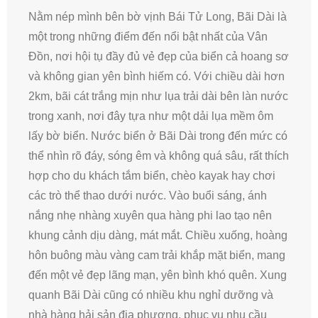
Nằm nép mình bên bờ vịnh Bái Tử Long, Bãi Dài là
một trong những điểm đến nổi bật nhất của Vân
Đồn, nơi hội tụ đầy đủ vẻ đẹp của biển cả hoang sơ
và không gian yên bình hiếm có. Với chiều dài hơn
2km, bãi cát trắng mịn như lụa trải dài bên làn nước
trong xanh, nơi đây tựa như một dải lụa mềm ôm
lấy bờ biển. Nước biển ở Bãi Dài trong đến mức có
thể nhìn rõ đáy, sóng êm và không quá sâu, rất thích
hợp cho du khách tắm biển, chèo kayak hay chơi
các trò thể thao dưới nước. Vào buổi sáng, ánh
nắng nhẹ nhàng xuyên qua hàng phi lao tạo nên
khung cảnh dịu dàng, mát mắt. Chiều xuống, hoàng
hôn buông màu vàng cam trải khắp mặt biển, mang
đến một vẻ đẹp lãng mạn, yên bình khó quên. Xung
quanh Bãi Dài cũng có nhiều khu nghỉ dưỡng và
nhà hàng hải sản địa phương, phục vụ nhu cầu