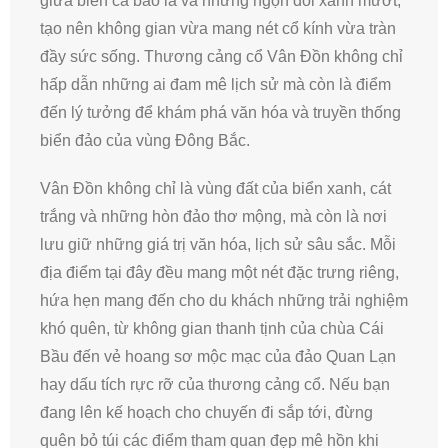
giữa biển cả bao la và những ngọn đồi xanh mướt,
tạo nên không gian vừa mang nét cổ kính vừa tràn
đầy sức sống. Thương cảng cổ Vân Đồn không chỉ
hấp dẫn những ai đam mê lịch sử mà còn là điểm
đến lý tưởng để khám phá văn hóa và truyền thống
biển đảo của vùng Đông Bắc.
Vân Đồn không chỉ là vùng đất của biển xanh, cát
trắng và những hòn đảo thơ mộng, mà còn là nơi
lưu giữ những giá trị văn hóa, lịch sử sâu sắc. Mỗi
địa điểm tại đây đều mang một nét đặc trưng riêng,
hứa hẹn mang đến cho du khách những trải nghiệm
khó quên, từ không gian thanh tịnh của chùa Cái
Bầu đến vẻ hoang sơ mộc mạc của đảo Quan Lạn
hay dấu tích rực rỡ của thương cảng cổ. Nếu bạn
đang lên kế hoạch cho chuyến đi sắp tới, đừng
quên bỏ túi các điểm tham quan đẹp mê hồn khi