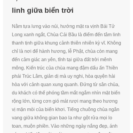
linh giữa biển trời
Nằm tựa lưng vào núi, hướng mặt ra vịnh Bái Tử
Long xanh ngắt, Chùa Cái Bầu là điểm đến tâm linh
thanh tịnh giữa khung cảnh thiên nhiên kỳ vĩ. Không
chỉ là nơi để hành hương, lễ Phật, chùa còn mang
đến cảm giác an yên, tĩnh tại giữa đất trời mênh
mông. Kiến trúc của chùa mang đậm dấu ấn Thiền
phái Trúc Lâm, giản dị mà uy nghi, hòa quyện hài
hòa với cảnh quan xung quanh. Đứng từ sân chùa,
du khách có thể phóng tầm mắt ngắm nhìn mặt biển
rộng lớn, từng cơn gió mát rượi mang theo hương
vị mặn mòi của biển khơi. Tiếng chuông chùa ngân
vang giữa không gian bao la như gột rửa mọi lo
toan, muộn phiền. Vào những ngày nắng đẹp, ánh