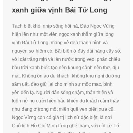
xanh giữa vịnh Bái Tử Long
Tách biệt khỏi nhịp sống hối hả, Đảo Ngọc Vừng
hiện lên như một viên ngọc xanh thẳm giữa lòng
vịnh Bái Tử Long, mang vẻ đẹp thanh bình và
nguyên sơ hiếm có. Bãi biển ở đây dài hàng cây số,
với cát trắng mịn và làn nước trong veo, phản chiếu
bầu trời xanh biếc tạo nên khung cảnh nên thơ, dịu
mát. Không ồn ào du khách, không khu nghỉ dưỡng
sầm uất, đảo giữ lại cho mình sự mộc mạc, bình
yên đến lạ. Người dân sống chậm, thân thiện và
luôn nở nụ cười hiền hậu khiến du khách cảm thấy
như đang ở trong một miền quê ven biển xưa cũ.
Ngọc Vừng còn có giá trị lịch sử đặc biệt, là nơi
Chủ tịch Hồ Chí Minh từng ghé thăm, với cột cờ Tổ