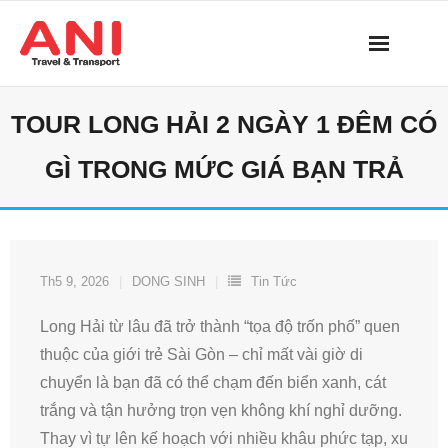
Skip
to
content
TOUR LONG HẢI 2 NGÀY 1 ĐÊM CÓ
GÌ TRONG MỨC GIÁ BẠN TRẢ
Th5 9, 2026
DONG SINH
Tin Tức
Long Hải từ lâu đã trở thành “tọa độ trốn phố” quen
thuộc của giới trẻ Sài Gòn – chỉ mất vài giờ di
chuyển là bạn đã có thể chạm đến biển xanh, cát
trắng và tận hưởng trọn vẹn không khí nghỉ dưỡng.
Thay vì tự lên kế hoạch với nhiều khâu phức tạp, xu