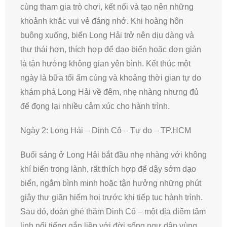
cùng tham gia trò chơi, kết nối và tạo nên những
khoảnh khắc vui vẻ đáng nhớ. Khi hoàng hôn
buông xuống, biển Long Hải trở nên dịu dàng và
thư thái hơn, thích hợp để dạo biển hoặc đơn giản
là tận hưởng không gian yên bình. Kết thúc một
ngày là bữa tối ấm cúng và khoảng thời gian tự do
khám phá Long Hải về đêm, nhẹ nhàng nhưng đủ
để đọng lại nhiều cảm xúc cho hành trình.
Ngày 2: Long Hải – Dinh Cô – Tự do – TP.HCM
Buổi sáng ở Long Hải bắt đầu nhẹ nhàng với không
khí biển trong lành, rất thích hợp để dậy sớm dạo
biển, ngắm bình minh hoặc tận hưởng những phút
giây thư giãn hiếm hoi trước khi tiếp tục hành trình.
Sau đó, đoàn ghé thăm Dinh Cô – một địa điểm tâm
linh nổi tiếng gắn liền với đời sống ngư dân vùng