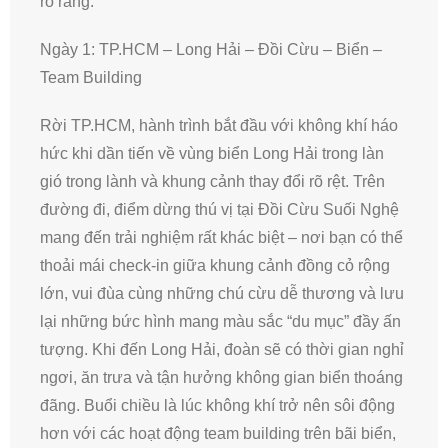
rõ ràng.
Ngày 1: TP.HCM – Long Hải – Đồi Cừu – Biển –
Team Building
Rời TP.HCM, hành trình bắt đầu với không khí háo
hức khi dần tiến về vùng biển Long Hải trong làn
gió trong lành và khung cảnh thay đổi rõ rệt. Trên
đường đi, điểm dừng thú vị tại Đồi Cừu Suối Nghệ
mang đến trải nghiệm rất khác biệt – nơi bạn có thể
thoải mái check-in giữa khung cảnh đồng cỏ rộng
lớn, vui đùa cùng những chú cừu dễ thương và lưu
lại những bức hình mang màu sắc “du mục” đầy ấn
tượng. Khi đến Long Hải, đoàn sẽ có thời gian nghỉ
ngơi, ăn trưa và tận hưởng không gian biển thoáng
đãng. Buổi chiều là lúc không khí trở nên sôi động
hơn với các hoạt động team building trên bãi biển,