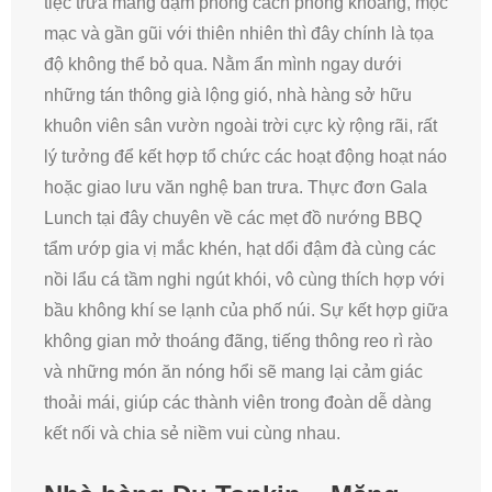
tiệc trưa mang đậm phong cách phóng khoáng, mộc
mạc và gần gũi với thiên nhiên thì đây chính là tọa
độ không thể bỏ qua. Nằm ẩn mình ngay dưới
những tán thông già lộng gió, nhà hàng sở hữu
khuôn viên sân vườn ngoài trời cực kỳ rộng rãi, rất
lý tưởng để kết hợp tổ chức các hoạt động hoạt náo
hoặc giao lưu văn nghệ ban trưa. Thực đơn Gala
Lunch tại đây chuyên về các mẹt đồ nướng BBQ
tẩm ướp gia vị mắc khén, hạt dổi đậm đà cùng các
nồi lẩu cá tầm nghi ngút khói, vô cùng thích hợp với
bầu không khí se lạnh của phố núi. Sự kết hợp giữa
không gian mở thoáng đãng, tiếng thông reo rì rào
và những món ăn nóng hổi sẽ mang lại cảm giác
thoải mái, giúp các thành viên trong đoàn dễ dàng
kết nối và chia sẻ niềm vui cùng nhau.