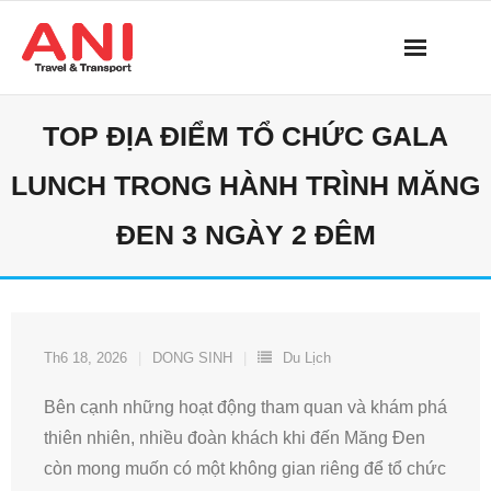
Skip
to
content
TOP ĐỊA ĐIỂM TỔ CHỨC GALA
LUNCH TRONG HÀNH TRÌNH MĂNG
ĐEN 3 NGÀY 2 ĐÊM
Th6 18, 2026
DONG SINH
Du Lịch
Bên cạnh những hoạt động tham quan và khám phá
thiên nhiên, nhiều đoàn khách khi đến Măng Đen
còn mong muốn có một không gian riêng để tổ chức