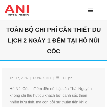
Skip
to
content
TOÀN BỘ CHI PHÍ CẦN THIẾT DU
LỊCH 2 NGÀY 1 ĐÊM TẠI HỒ NÚI
CỐC
Th1 17, 2026
DONG SINH
Du Lịch
Hồ Núi Cốc – điểm đến nổi bật của Thái Nguyên
không chỉ thu hút du khách bởi cảnh sắc thiên
nhiên hữu tình, mà còn bởi sự thuận tiện khi di