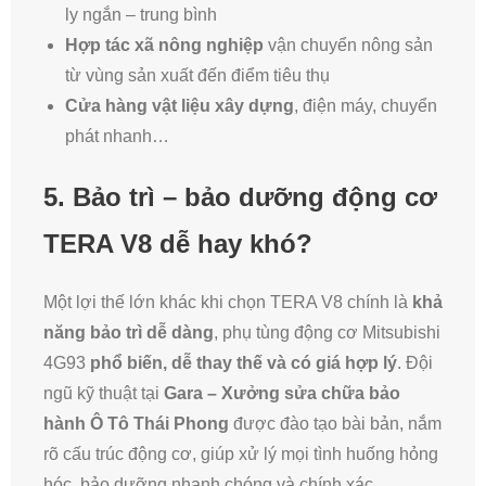
ly ngắn – trung bình
Hợp tác xã nông nghiệp
vận chuyển nông sản
từ vùng sản xuất đến điểm tiêu thụ
Cửa hàng vật liệu xây dựng
, điện máy, chuyển
phát nhanh…
5. Bảo trì – bảo dưỡng động cơ
TERA V8 dễ hay khó?
Một lợi thế lớn khác khi chọn TERA V8 chính là
khả
năng bảo trì dễ dàng
, phụ tùng động cơ Mitsubishi
4G93
phổ biến, dễ thay thế và có giá hợp lý
. Đội
ngũ kỹ thuật tại
Gara – Xưởng sửa chữa bảo
hành Ô Tô Thái Phong
được đào tạo bài bản, nắm
rõ cấu trúc động cơ, giúp xử lý mọi tình huống hỏng
hóc, bảo dưỡng nhanh chóng và chính xác.