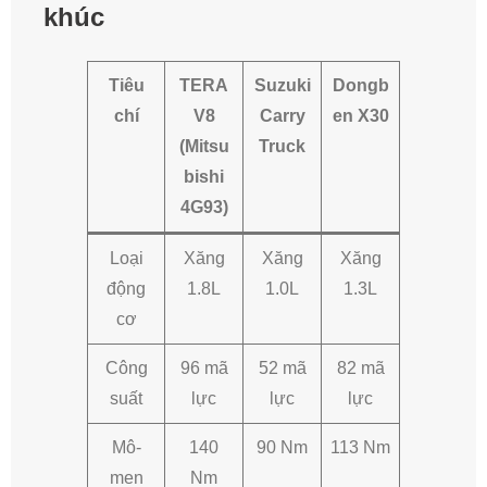
khúc
Tiêu
TERA
Suzuki
Dongb
chí
V8
Carry
en X30
(Mitsu
Truck
bishi
4G93)
Loại
Xăng
Xăng
Xăng
động
1.8L
1.0L
1.3L
cơ
Công
96 mã
52 mã
82 mã
suất
lực
lực
lực
Mô-
140
90 Nm
113 Nm
men
Nm