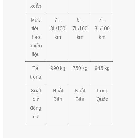
xoắn
Mức
7 –
6 –
7 –
tiêu
8L/100
7L/100
8L/100
hao
km
km
km
nhiên
liệu
Tải
990 kg
750 kg
945 kg
trọng
Xuất
Nhật
Nhật
Trung
xứ
Bản
Bản
Quốc
động
cơ