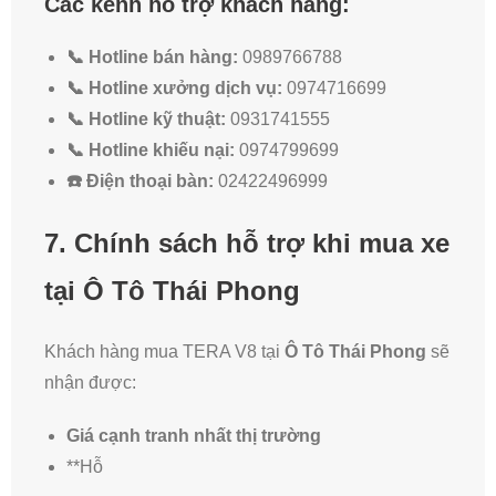
Các kênh hỗ trợ khách hàng:
📞 Hotline bán hàng:
0989766788
📞 Hotline xưởng dịch vụ:
0974716699
📞 Hotline kỹ thuật:
0931741555
📞 Hotline khiếu nại:
0974799699
☎️ Điện thoại bàn:
02422496999
7. Chính sách hỗ trợ khi mua xe
tại Ô Tô Thái Phong
Khách hàng mua TERA V8 tại
Ô Tô Thái Phong
sẽ
nhận được:
Giá cạnh tranh nhất thị trường
**Hỗ