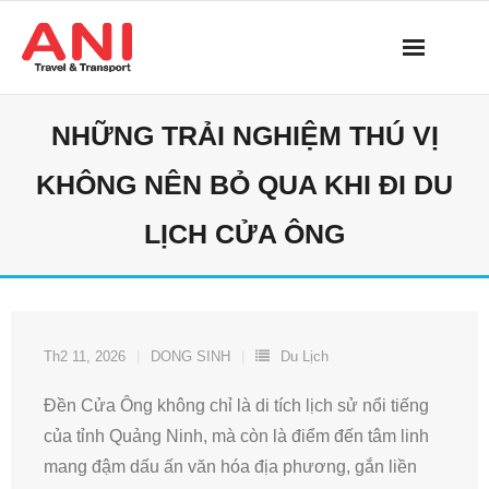
Skip
to
content
NHỮNG TRẢI NGHIỆM THÚ VỊ
KHÔNG NÊN BỎ QUA KHI ĐI DU
LỊCH CỬA ÔNG
Th2 11, 2026
DONG SINH
Du Lịch
Đền Cửa Ông không chỉ là di tích lịch sử nổi tiếng
của tỉnh Quảng Ninh, mà còn là điểm đến tâm linh
mang đậm dấu ấn văn hóa địa phương, gắn liền