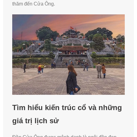
thăm đến Cửa Ông.
Tìm hiểu kiến trúc cổ và những
giá trị lịch sử