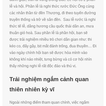
lễ và hội. Phần lễ là nghi thức rước Đức Ông cùng
các nhân thần từ đền Thượng, đi theo tuyến đường
truyền thống và trở về sân đền. Sau lễ rước là nghi
thức tế lễ, dâng hương cầu quốc thái dân an, mưa
thuận gió hoà. Sau phần lễ là phần hội, bạn sẽ
được trải nghiệm nhiều trò chơi dân gian như: thi
kéo co, đẩy gậy, bịt mắt đánh trống, đua thuyền… Đi
vào ngày chính hội bạn sẽ được hòa mình vào
không khí náo nhiệt, tưng bừng và có cơ hội nhìn
thấy những nghi lễ rất độc đáo và thú vị.
Trải nghiệm ngắm cảnh quan
thiên nhiên kỳ vĩ
Ngoài những điểm tham quan chính, việc ngắm