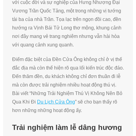
với cuộc đời và sự nghiệp của Hưng Nhượng Đại
Vương Trần Quốc Tảng, một trong những vị tướng
tài ba của nhà Trần. Tọa lạc trên ngọn đồi cao, đền
hướng ra Vịnh Bái Tử Long thơ mộng, khung cảnh
nơi đây mang vẻ trang nghiêm nhưng vẫn hài hòa
với quang cảnh xung quanh.
Điểm đặc biệt của Đền Cửa Ông không chỉ ở vị thế
đắc địa mà còn thể hiện rõ qua lối kiến trúc độc đáo.
Đến thăm đền, du khách không chỉ đơn thuần đi lễ
mà còn được trải nghiệm nhiều hoạt động thú vị.
Bài viết “Những Trải Nghiệm Thú Vị Không Nên Bỏ
Qua Khi Đi
Du Lịch Cửa Ông
” sẽ cho bạn thấy rõ
hơn những những hoạt động ấy.
Trải nghiệm làm lễ dâng hương