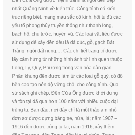
Đền Cửa Ông được mệnh danh là ngôi đền đẹp
nhất Quảng Ninh về kiến trúc. Công trình có kiến
trúc riêng biệt, mang màu sắc cổ kính, hội tụ đủ các
yếu tố phong thủy truyền thống như thanh long,
bạch hổ, chu tước, huyền vũ. Các loại vật liệu được
sử dụng để xây đền đều là đá đúc, gỗ, gạch Bát
Tràng, ngói đất nung,… Các chi tiết trang trí được
lấy cảm hứng từ những hình ảnh tứ linh quen thuộc
Long, Ly, Quy, Phượng trong văn hóa dân gian.
Phần khung đền được làm từ các loại gỗ quý, có độ
bền cao tạo nên độ vững chãi cho công trình. Qua
sử sách ghi chép, Đền Cửa Ông được khởi dựng
và tồn tại đã qua hơn 100 năm với nhiều cuộc đại
trùng tu. Ban đầu, nơi đây chỉ là một thảo am nhỏ
đơn sơ được dựng bằng tre, nứa, lá; năm 1907 –
1916 đền được trùng tu lại; năm 1916, xây thêm