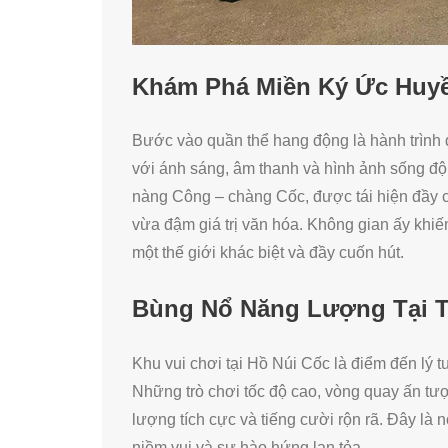
Khám Phá Miền Ký Ức Huyề
Bước vào quần thể hang động là hành trình
với ánh sáng, âm thanh và hình ảnh sống độn
nàng Công – chàng Cốc, được tái hiện đầy c
vừa đậm giá trị văn hóa. Không gian ấy khi
một thế giới khác biệt và đầy cuốn hút.
Bùng Nổ Năng Lượng Tại T
Khu vui chơi tại Hồ Núi Cốc là điểm đến lý 
Những trò chơi tốc độ cao, vòng quay ấn t
lượng tích cực và tiếng cười rộn rã. Đây là
niềm vui và sự hào hứng lan tỏa.