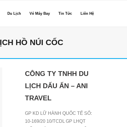
Du Lịch
Vé Máy Bay
Tin Tức
Liên Hệ
ỊCH HỒ NÚI CỐC
CÔNG TY TNHH DU
LỊCH DẤU ẤN – ANI
TRAVEL
GP KD LỮ HÀNH QUỐC TẾ SỐ:
10-169/20 10/TCDL GP LHQT