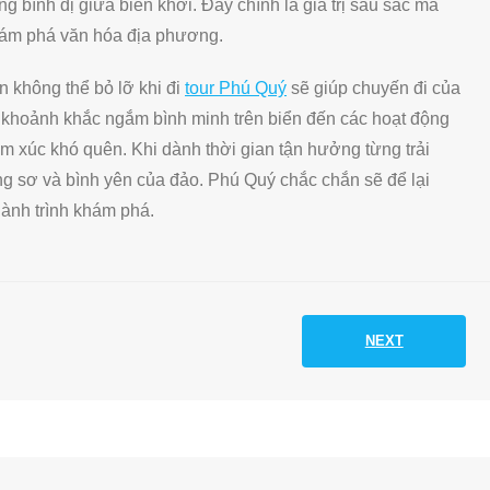
 bình dị giữa biển khơi. Đây chính là giá trị sâu sắc mà
hám phá văn hóa địa phương.
 không thể bỏ lỡ khi đi
tour Phú Quý
sẽ giúp chuyến đi của
khoảnh khắc ngắm bình minh trên biển đến các hoạt động
ảm xúc khó quên. Khi dành thời gian tận hưởng từng trải
g sơ và bình yên của đảo. Phú Quý chắc chắn sẽ để lại
hành trình khám phá.
NEXT