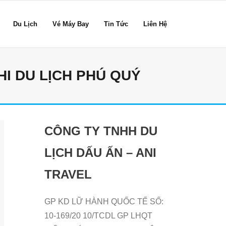
Du Lịch
Vé Máy Bay
Tin Tức
Liên Hệ
I DU LỊCH PHÚ QUÝ
CÔNG TY TNHH DU
LỊCH DẤU ẤN – ANI
TRAVEL
GP KD LỮ HÀNH QUỐC TẾ SỐ:
10-169/20 10/TCDL GP LHQT