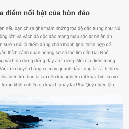
a điểm nổi bật của hòn đảo
vẹn nếu bạn chưa ghé thăm những tọa độ đặc trưng như Núi
 rộng lớn và vách đá độc đáo mang màu sắc tự nhiên ấn
 sườn núi là điểm dừng chân thanh tịnh, thích hợp để
êu thích cảnh quan hoang sơ có thể tìm đến Bãi Nhỏ –
ng vách đá dựng đứng đầy ấn tượng. Mỗi địa điểm mang
. Việc di chuyển bằng xe máy quanh đảo cũng là cách thú vị
a biển trời bao la tạo nên trải nghiệm rất khác biệt so với
ặc trưng khiến nhiều du khách quay lại Phú Quý nhiều lần.