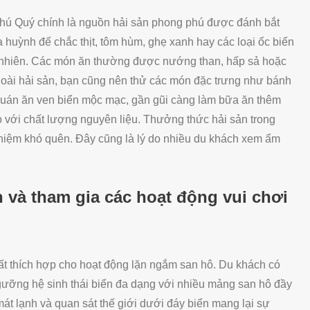
Phú Quý chính là nguồn hải sản phong phú được đánh bắt
 huỳnh đế chắc thịt, tôm hùm, ghẹ xanh hay các loại ốc biển
tự nhiên. Các món ăn thường được nướng than, hấp sả hoặc
Ngoài hải sản, bạn cũng nên thử các món đặc trưng như bánh
 quán ăn ven biển mộc mạc, gần gũi càng làm bữa ăn thêm
o với chất lượng nguyên liệu. Thưởng thức hải sản trong
 nghiệm khó quên. Đây cũng là lý do nhiều du khách xem ẩm
 và tham gia các hoạt động vui chơi
ất thích hợp cho hoạt động lặn ngắm san hô. Du khách có
ngưỡng hệ sinh thái biển đa dạng với nhiều mảng san hô đầy
t lạnh và quan sát thế giới dưới đáy biển mang lại sự