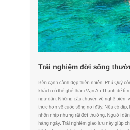
Trải nghiệm đời sống thườ
Bên cạnh cảnh đẹp thiên nhiên, Phú Quý cò
khách có thể ghé thăm Vạn An Thạnh để tìm 
ngư dân. Những câu chuyện về nghề biển, v
thực hơn về cuộc sống nơi đây. Nếu có dịp,
nhộn nhịp nhưng rất đời thường. Người dân đ
hàng ngày. Trải nghiệm giao lưu này giúp chu