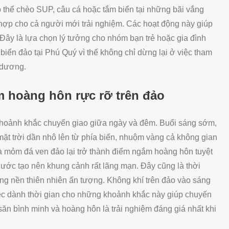
có thể chèo SUP, câu cá hoặc tắm biển tại những bãi vắng
hợp cho cả người mới trải nghiệm. Các hoạt động này giúp
ây là lựa chọn lý tưởng cho nhóm bạn trẻ hoặc gia đình
biển đảo tại Phú Quý vì thế không chỉ dừng lại ở việc tham
 dương.
 hoàng hôn rực rỡ trên đảo
khoảnh khắc chuyển giao giữa ngày và đêm. Buổi sáng sớm,
t trời dần nhô lên từ phía biển, nhuộm vàng cả không gian
và mỏm đá ven đảo lại trở thành điểm ngắm hoàng hôn tuyệt
ước tạo nên khung cảnh rất lãng mạn. Đây cũng là thời
ng nền thiên nhiên ấn tượng. Không khí trên đảo vào sáng
ệc dành thời gian cho những khoảnh khắc này giúp chuyến
săn bình minh và hoàng hôn là trải nghiệm đáng giá nhất khi