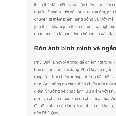
thích thú đặc biệt. Ngoài lặn biển, bạn còn 
người. Sóng ở một số khu vực khá êm, phù 
chuyến đi thêm phần năng động và mới mẻ. Đ
yêu thích khám phá thiên nhiên. Trải nghiệm 
quan mà còn là hành trình hòa mình vào đại
Đón ánh bình minh và ngắm
Phú Quý là nơi lý tưởng để chiêm ngưỡng 
bạn có thể đến Hải đăng Phú Quý để ngắm mặ
rộng lớn. Khi chiều xuống, những bãi biển 
đẹp. Ánh nắng đỏ cam phản chiếu trên mặt n
điểm lý tưởng để chụp ảnh lưu niệm với khu
sớm và chiều muộn khá dễ chịu, mát mẻ. Vi
đi thêm phần sâu lắng. Với nhiều du khách, 
đến Phú Quý.