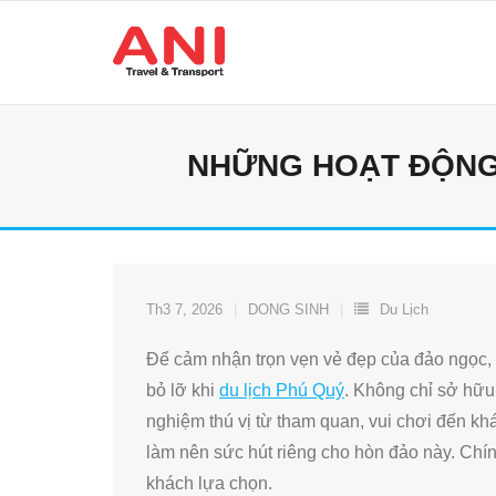
Skip
to
content
NHỮNG HOẠT ĐỘNG 
Th3 7, 2026
DONG SINH
Du Lịch
Để cảm nhận trọn vẹn vẻ đẹp của đảo ngọc,
bỏ lỡ khi
du lịch Phú Quý
. Không chỉ sở hữu
nghiệm thú vị từ tham quan, vui chơi đến 
làm nên sức hút riêng cho hòn đảo này. Ch
khách lựa chọn.