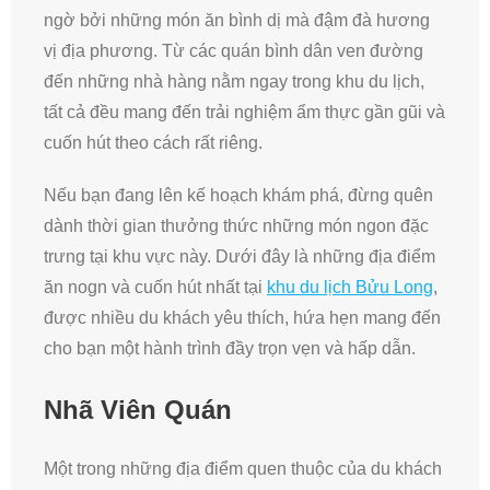
ngờ bởi những món ăn bình dị mà đậm đà hương
vị địa phương. Từ các quán bình dân ven đường
đến những nhà hàng nằm ngay trong khu du lịch,
tất cả đều mang đến trải nghiệm ẩm thực gần gũi và
cuốn hút theo cách rất riêng.
Nếu bạn đang lên kế hoạch khám phá, đừng quên
dành thời gian thưởng thức những món ngon đặc
trưng tại khu vực này. Dưới đây là những địa điểm
ăn nogn và cuốn hút nhất tại
khu du lịch Bửu Long
,
được nhiều du khách yêu thích, hứa hẹn mang đến
cho bạn một hành trình đầy trọn vẹn và hấp dẫn.
Nhã Viên Quán
Một trong những địa điểm quen thuộc của du khách