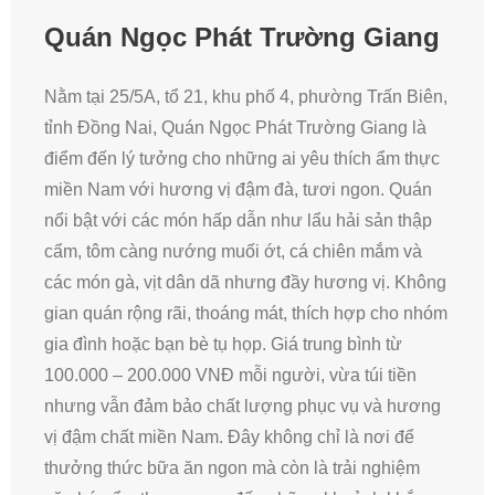
Quán Ngọc Phát Trường Giang
Nằm tại 25/5A, tổ 21, khu phố 4, phường Trấn Biên,
tỉnh Đồng Nai, Quán Ngọc Phát Trường Giang là
điểm đến lý tưởng cho những ai yêu thích ẩm thực
miền Nam với hương vị đậm đà, tươi ngon. Quán
nổi bật với các món hấp dẫn như lẩu hải sản thập
cẩm, tôm càng nướng muối ớt, cá chiên mắm và
các món gà, vịt dân dã nhưng đầy hương vị. Không
gian quán rộng rãi, thoáng mát, thích hợp cho nhóm
gia đình hoặc bạn bè tụ họp. Giá trung bình từ
100.000 – 200.000 VNĐ mỗi người, vừa túi tiền
nhưng vẫn đảm bảo chất lượng phục vụ và hương
vị đậm chất miền Nam. Đây không chỉ là nơi để
thưởng thức bữa ăn ngon mà còn là trải nghiệm