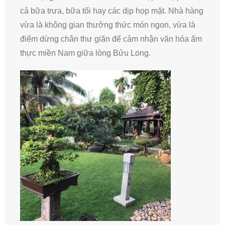
cả bữa trưa, bữa tối hay các dịp họp mặt. Nhà hàng
vừa là không gian thưởng thức món ngon, vừa là
điểm dừng chân thư giãn để cảm nhận văn hóa ẩm
thực miền Nam giữa lòng Bửu Long.