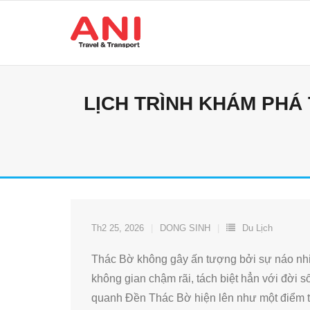
Skip
to
content
LỊCH TRÌNH KHÁM PHÁ
Th2 25, 2026
DONG SINH
Du Lịch
Thác Bờ không gây ấn tượng bởi sự náo nhi
không gian chậm rãi, tách biệt hẳn với đời
quanh Đền Thác Bờ hiện lên như một điểm tự