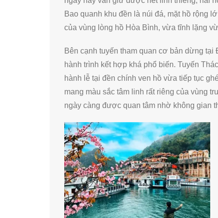
ngày nay vẫn giữ được nét linh thiêng, hài h
Bao quanh khu đền là núi đá, mặt hồ rộng lớn
của vùng lòng hồ Hòa Bình, vừa tĩnh lặng v
Bên cạnh tuyến tham quan cơ bản dừng tại 
hành trình kết hợp khá phổ biến. Tuyến Th
hành lễ tại đền chính ven hồ vừa tiếp tục g
mang màu sắc tâm linh rất riêng của vùng t
ngày càng được quan tâm nhờ không gian thờ