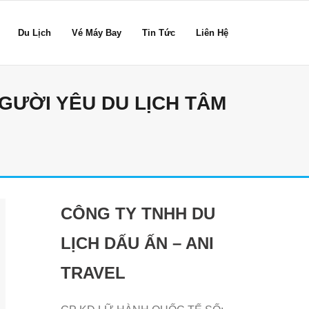
Du Lịch
Vé Máy Bay
Tin Tức
Liên Hệ
GƯỜI YÊU DU LỊCH TÂM
CÔNG TY TNHH DU
LỊCH DẤU ẤN – ANI
TRAVEL