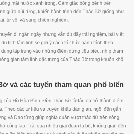
xuống mặt nước xanh trong. Cảm giác bồng bềnh trên
ình giữa núi rừng, khiến hành trình đến Thác Bờ giống như
ại, từ vội vã sang chiêm nghiệm.
yến đi ngắn ngày nhưng vẫn đủ đầy trải nghiệm, bài viết
u lịch tâm linh sẽ gợi ý cách tổ chức hành trình theo
 dung tập trung vào những điểm dừng tiêu biểu, nhịp tham
ông gian tâm linh đặc trưng của Thác Bờ trong khuôn khổ
ờ và các tuyến tham quan phổ biến
của Hồ Hòa Bình, Đền Thác Bờ từ lâu đã trở thành điểm
 Theo các tư liệu và truyền khẩu dân gian, ngôi đền gắn
ờng và Dao từng giúp nghĩa quân vượt thác dữ trên sông
ớ công lao. Trải qua nhiều giai đoạn tu bổ, không gian đền