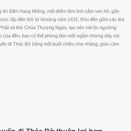
ộng tới Đền Hang Miếng, một điểm tâm linh nằm ven hồ, gắn
, được lập đền thờ từ khoảng năm 1431. Khu đền gồm các tòa
 Phật và thờ Chúa Thượng Ngàn, tạo nên nét tín ngưỡng
ao của đền, bạn có thể phóng tầm mắt ngắm những dãy núi
huyến đi Thác Bờ bằng một buổi chiều nhẹ nhàng, giàu cảm