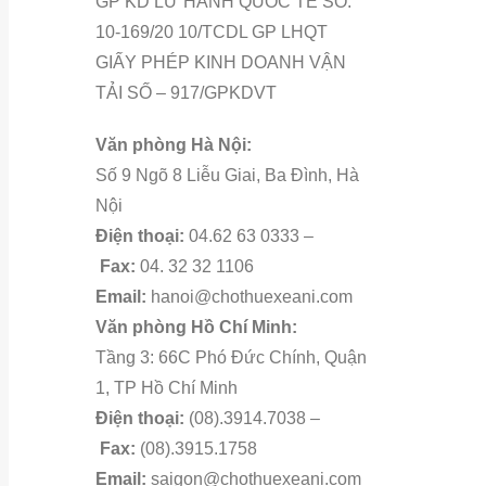
GP KD LỮ HÀNH QUỐC TẾ SỐ:
10-169/20 10/TCDL GP LHQT
GIẤY PHÉP KINH DOANH VẬN
TẢI SỐ – 917/GPKDVT
Văn phòng Hà Nội:
Số 9 Ngõ 8 Liễu Giai, Ba Đình, Hà
Nội
Điện thoại:
04.62 63 0333 –
Fax:
04. 32 32 1106
Email:
hanoi@chothuexeani.com
Văn phòng Hồ Chí Minh:
Tầng 3: 66C Phó Đức Chính, Quận
1, TP Hồ Chí Minh
Điện thoại:
(08).3914.7038 –
Fax:
(08).3915.1758
Email:
saigon@chothuexeani.com