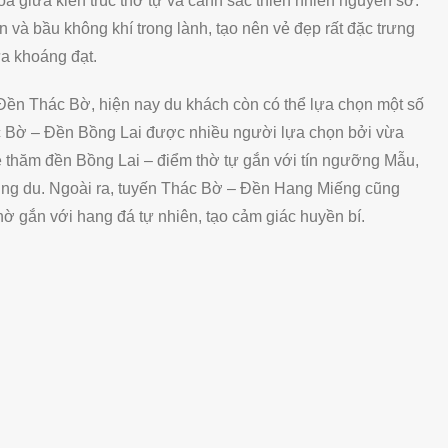
òa giữa kiến trúc thờ tự và cảnh sắc thiên nhiên nguyên sơ.
 và bầu không khí trong lành, tạo nên vẻ đẹp rất đặc trưng
ừa khoáng đạt.
Đền Thác Bờ, hiện nay du khách còn có thể lựa chọn một số
ác Bờ – Đền Bồng Lai được nhiều người lựa chọn bởi vừa
hé thăm đền Bồng Lai – điểm thờ tự gắn với tín ngưỡng Mẫu,
rung du. Ngoài ra, tuyến Thác Bờ – Đền Hang Miếng cũng
 gắn với hang đá tự nhiên, tạo cảm giác huyền bí.