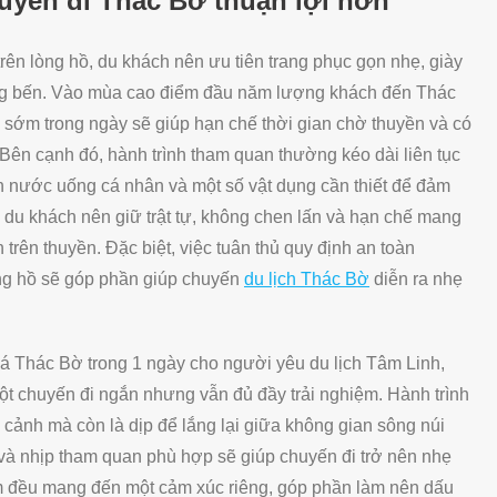
uyến đi Thác Bờ thuận lợi hơn
ên lòng hồ, du khách nên ưu tiên trang phục gọn nhẹ, giày
ống bến. Vào mùa cao điểm đầu năm lượng khách đến Thác
 sớm trong ngày sẽ giúp hạn chế thời gian chờ thuyền và có
 Bên cạnh đó, hành trình tham quan thường kéo dài liên tục
n nước uống cá nhân và một số vật dụng cần thiết để đảm
, du khách nên giữ trật tự, không chen lấn và hạn chế mang
 trên thuyền. Đặc biệt, việc tuân thủ quy định an toàn
òng hồ sẽ góp phần giúp chuyến
du lịch Thác Bờ
diễn ra nhẹ
há Thác Bờ trong 1 ngày cho người yêu du lịch Tâm Linh,
ột chuyến đi ngắn nhưng vẫn đủ đầy trải nghiệm. Hành trình
cảnh mà còn là dịp để lắng lại giữa không gian sông núi
và nhịp tham quan phù hợp sẽ giúp chuyến đi trở nên nhẹ
m đều mang đến một cảm xúc riêng, góp phần làm nên dấu