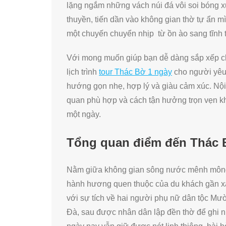
lặng ngắm những vách núi đá vôi soi bóng 
thuyền, tiến dần vào không gian thờ tự ẩn m
một chuyến chuyển nhịp từ ồn ào sang tĩnh t
Với mong muốn giúp bạn dễ dàng sắp xếp chu
lịch trình
tour Thác Bờ 1 ngày
cho người yêu d
hướng gọn nhẹ, hợp lý và giàu cảm xúc. Nội
quan phù hợp và cách tận hưởng trọn vẹn kh
một ngày.
Tổng quan điểm đến Thác B
Nằm giữa không gian sông nước mênh mông 
hành hương quen thuộc của du khách gần xa.
với sự tích về hai người phụ nữ dân tộc Mư
Đà, sau được nhân dân lập đền thờ để ghi nh