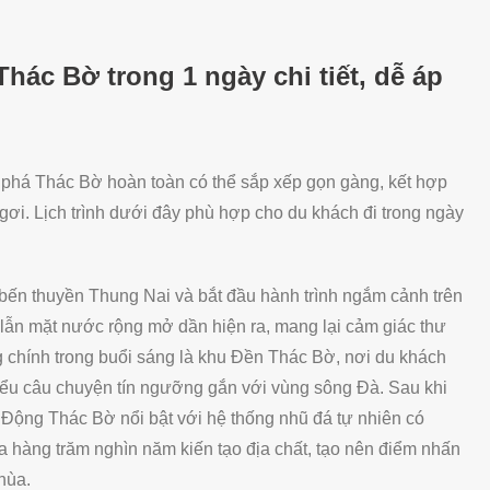
hác Bờ trong 1 ngày chi tiết, dễ áp
m phá Thác Bờ hoàn toàn có thể sắp xếp gọn gàng, kết hợp
gơi. Lịch trình dưới đây phù hợp cho du khách đi trong ngày
bến thuyền Thung Nai và bắt đầu hành trình ngắm cảnh trên
 lẫn mặt nước rộng mở dần hiện ra, mang lại cảm giác thư
g chính trong buổi sáng là khu Đền Thác Bờ, nơi du khách
iểu câu chuyện tín ngưỡng gắn với vùng sông Đà. Sau khi
ăm Động Thác Bờ nổi bật với hệ thống nhũ đá tự nhiên có
a hàng trăm nghìn năm kiến tạo địa chất, tạo nên điểm nhấn
hùa.