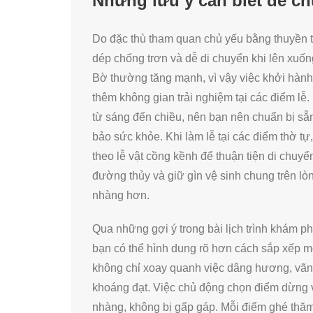
Những lưu ý cần biết để ch
Do đặc thù tham quan chủ yếu bằng thuyền tr
dép chống trơn và dễ di chuyển khi lên xu
Bờ thường tăng mạnh, vì vậy việc khởi hành
thêm không gian trải nghiệm tại các điểm lễ.
từ sáng đến chiều, nên bạn nên chuẩn bị sẵ
bảo sức khỏe. Khi làm lễ tại các điểm thờ tự
theo lễ vật cồng kềnh để thuận tiện di chuyển
đường thủy và giữ gìn vệ sinh chung trên l
nhàng hơn.
Qua những gợi ý trong bài lịch trình khám p
bạn có thể hình dung rõ hơn cách sắp xếp m
không chỉ xoay quanh việc dâng hương, vãn 
khoáng đạt. Việc chủ động chọn điểm dừng 
nhàng, không bị gấp gáp. Mỗi điểm ghé thă