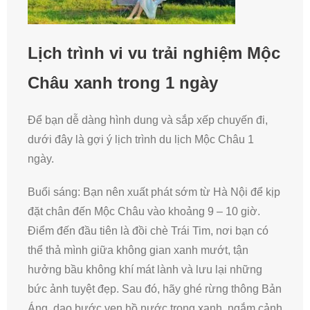
Lịch trình vi vu trải nghiệm Mộc
Châu xanh trong 1 ngày
Để bạn dễ dàng hình dung và sắp xếp chuyến đi,
dưới đây là gợi ý lịch trình du lịch Mộc Châu 1
ngày.
Buổi sáng: Bạn nên xuất phát sớm từ Hà Nội để kịp
đặt chân đến Mộc Châu vào khoảng 9 – 10 giờ.
Điểm đến đầu tiên là đồi chè Trái Tim, nơi bạn có
thể thả mình giữa không gian xanh mướt, tận
hưởng bầu không khí mát lành và lưu lại những
bức ảnh tuyệt đẹp. Sau đó, hãy ghé rừng thông Bản
Áng, dạo bước ven hồ nước trong xanh, ngắm cảnh