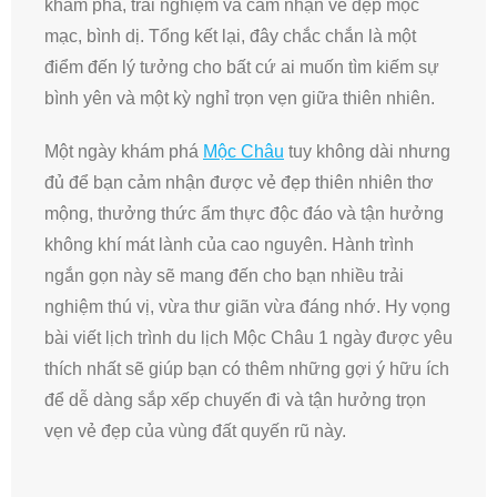
khám phá, trải nghiệm và cảm nhận vẻ đẹp mộc
mạc, bình dị. Tổng kết lại, đây chắc chắn là một
điểm đến lý tưởng cho bất cứ ai muốn tìm kiếm sự
bình yên và một kỳ nghỉ trọn vẹn giữa thiên nhiên.
Một ngày khám phá
Mộc Châu
tuy không dài nhưng
đủ để bạn cảm nhận được vẻ đẹp thiên nhiên thơ
mộng, thưởng thức ẩm thực độc đáo và tận hưởng
không khí mát lành của cao nguyên. Hành trình
ngắn gọn này sẽ mang đến cho bạn nhiều trải
nghiệm thú vị, vừa thư giãn vừa đáng nhớ. Hy vọng
bài viết lịch trình du lịch Mộc Châu 1 ngày được yêu
thích nhất sẽ giúp bạn có thêm những gợi ý hữu ích
để dễ dàng sắp xếp chuyến đi và tận hưởng trọn
vẹn vẻ đẹp của vùng đất quyến rũ này.