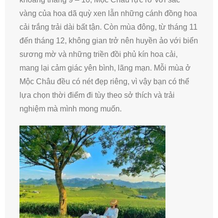
vàng của hoa dã quỳ xen lẫn những cánh đồng hoa
cải trắng trải dài bất tận. Còn mùa đông, từ tháng 11
đến tháng 12, không gian trở nên huyền ảo với biển
sương mờ và những triền đồi phủ kín hoa cải,
mang lại cảm giác yên bình, lãng mạn. Mỗi mùa ở
Mộc Châu đều có nét đẹp riêng, vì vậy bạn có thể
lựa chọn thời điểm đi tùy theo sở thích và trải
nghiệm mà mình mong muốn.