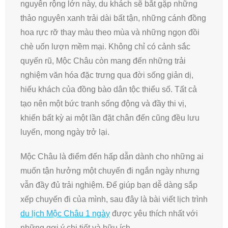
nguyên rộng lớn này, du khách sẽ bắt gặp những
thảo nguyên xanh trải dài bất tận, những cánh đồng
hoa rực rỡ thay màu theo mùa và những ngọn đồi
chè uốn lượn mềm mại. Không chỉ có cảnh sắc
quyến rũ, Mộc Châu còn mang đến những trải
nghiệm văn hóa đặc trưng qua đời sống giản dị,
hiếu khách của đồng bào dân tộc thiểu số. Tất cả
tạo nên một bức tranh sống động và đầy thi vị,
khiến bất kỳ ai một lần đặt chân đến cũng đều lưu
luyến, mong ngày trở lại.
Mộc Châu là điểm đến hấp dẫn dành cho những ai
muốn tận hưởng một chuyến đi ngắn ngày nhưng
vẫn đầy đủ trải nghiệm. Để giúp bạn dễ dàng sắp
xếp chuyến đi của mình, sau đây là bài viết lịch trình
du lịch Mộc Châu 1 ngày
được yêu thích nhất với
những gợi ý chi tiết và hữu ích.