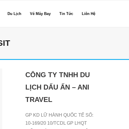
Du Lịch
Vé Máy Bay
Tin Tức
Liên Hệ
SIT
CÔNG TY TNHH DU
LỊCH DẤU ẤN – ANI
TRAVEL
GP KD LỮ HÀNH QUỐC TẾ SỐ:
10-169/20 10/TCDL GP LHQT