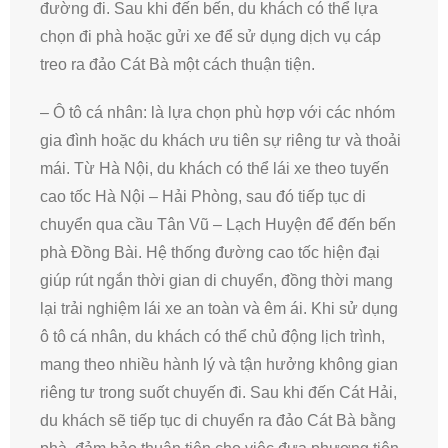
đường đi. Sau khi đến bến, du khách có thể lựa
chọn đi phà hoặc gửi xe để sử dụng dịch vụ cáp
treo ra đảo Cát Bà một cách thuận tiện.
– Ô tô cá nhân: là lựa chọn phù hợp với các nhóm
gia đình hoặc du khách ưu tiên sự riêng tư và thoải
mái. Từ Hà Nội, du khách có thể lái xe theo tuyến
cao tốc Hà Nội – Hải Phòng, sau đó tiếp tục di
chuyển qua cầu Tân Vũ – Lạch Huyện để đến bến
phà Đồng Bài. Hệ thống đường cao tốc hiện đại
giúp rút ngắn thời gian di chuyển, đồng thời mang
lại trải nghiệm lái xe an toàn và êm ái. Khi sử dụng
ô tô cá nhân, du khách có thể chủ động lịch trình,
mang theo nhiều hành lý và tận hưởng không gian
riêng tư trong suốt chuyến đi. Sau khi đến Cát Hải,
du khách sẽ tiếp tục di chuyển ra đảo Cát Bà bằng