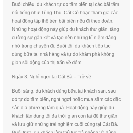
Buổi chiều, du khách tự do tắm biển tại các bãi tắm
nổi tiếng như Tùng Thu, Cát Cò hoặc tham gia các
hoạt động tập thể trên bãi biển nếu đi theo đoàn.
Những hoạt động này giúp du khách thư giãn, tăng
cường sự gắn kết và tạo nên những kỉ niệm đáng
nhớ trong chuyến đi. Buổi tối, du khách tiếp tục
dùng bữa tại nhà hàng và tự do khám phá không
gian sôi động của thị trấn về đêm.
Ngày 3: Nghỉ ngơi tại Cát Bà – Trở về
Buổi sáng, du khách dùng bữa tại khách sạn, sau
đó tự do tắm biển, nghỉ ngơi hoặc mua sắm các đặc
sản địa phương làm quà. Hoạt động này giúp du
khách tận dụng tối đa thời gian còn lại để thư giãn
và lưu giữ những trải nghiệm cuối cùng tại Cát Bà.
Buổi trưa, du khách làm thủ tục trả phòng và dùng