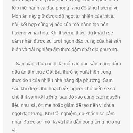
lớp mỡ hành và đậu phộng rang để tăng hương vị.
Món ăn này giữ được độ ngọt tự nhiên của thịt tu
hài, kết hợp cùng vị béo của mỡ hành tạo nên
hương vị hài hòa. Khi thưởng thức, du khách sẽ
cảm nhận được sự tươi ngon đặc trưng của hải sản
biển và trải nghiệm ẩm thực đậm chất địa phương.
– Sam xào chua ngọt: là món ăn đặc sản mang đậm
dấu ấn ẩm thực Cát Bà, thường xuất hiện trong
thực đơn của nhiều nhà hàng địa phương. Sam
sau khi được thu hoạch về, người chế biến sẽ sơ
chế thịt sam kỹ lưỡng, sau đó xào cùng các nguyên
liệu như sả, ớt, me hoặc giấm để tạo nên vị chua
ngọt đặc trưng.
Khi trải nghiệm, du khách sẽ cảm
nhận được sự mới lạ và hấp dẫn trong từng hương
vị.