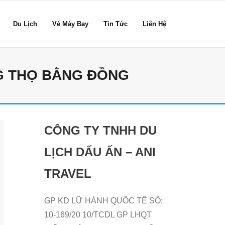
Du Lịch
Vé Máy Bay
Tin Tức
Liên Hệ
G THỌ BẰNG ĐỒNG
CÔNG TY TNHH DU
LỊCH DẤU ẤN – ANI
TRAVEL
GP KD LỮ HÀNH QUỐC TẾ SỐ:
10-169/20 10/TCDL GP LHQT