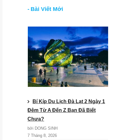
Bài Viết Mới
Bí Kíp Du Lịch Đà Lạt 2 Ngày 1
Đêm Từ A Đến Z Bạn Đã Biết
Chưa?
bởi DONG SINH
7 Tháng 8, 2026