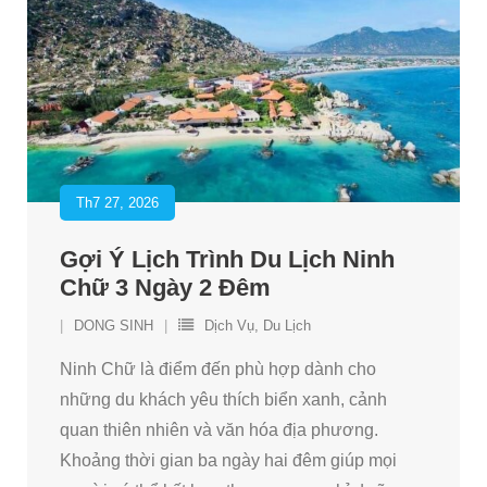
Th7 27, 2026
Gợi Ý Lịch Trình Du Lịch Ninh
Chữ 3 Ngày 2 Đêm
DONG SINH
Dịch Vụ
,
Du Lịch
Ninh Chữ là điểm đến phù hợp dành cho
những du khách yêu thích biển xanh, cảnh
quan thiên nhiên và văn hóa địa phương.
Khoảng thời gian ba ngày hai đêm giúp mọi