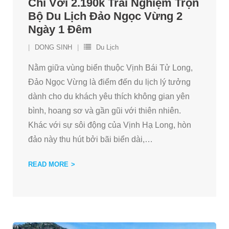
Chỉ Với 2.190k Trải Nghiệm Trọn
Bộ Du Lịch Đảo Ngọc Vừng 2
Ngày 1 Đêm
DONG SINH
Du Lịch
Nằm giữa vùng biển thuộc Vịnh Bái Tử Long,
Đảo Ngọc Vừng là điểm đến du lịch lý tưởng
dành cho du khách yêu thích không gian yên
bình, hoang sơ và gần gũi với thiên nhiên.
Khác với sự sôi động của Vịnh Hạ Long, hòn
đảo này thu hút bởi bãi biển dài,
…
READ MORE