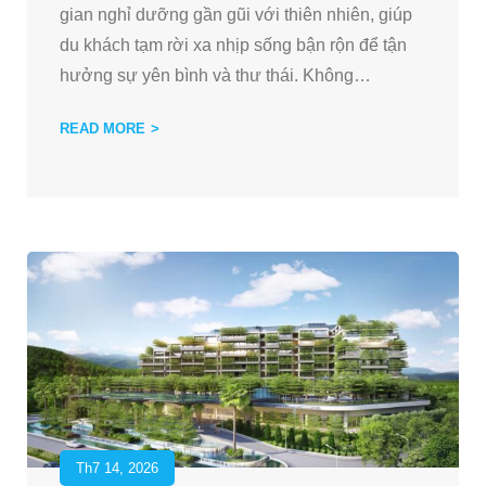
gian nghỉ dưỡng gần gũi với thiên nhiên, giúp
du khách tạm rời xa nhịp sống bận rộn để tận
hưởng sự yên bình và thư thái. Không
…
READ MORE
Th7 14, 2026