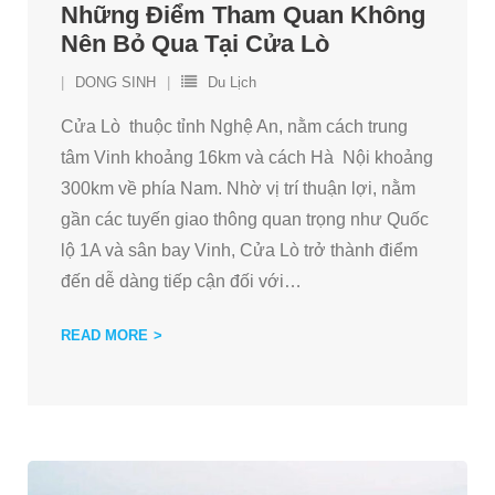
Những Điểm Tham Quan Không
Nên Bỏ Qua Tại Cửa Lò
DONG SINH
Du Lịch
Cửa Lò thuộc tỉnh Nghệ An, nằm cách trung
tâm Vinh khoảng 16km và cách Hà Nội khoảng
300km về phía Nam. Nhờ vị trí thuận lợi, nằm
gần các tuyến giao thông quan trọng như Quốc
lộ 1A và sân bay Vinh, Cửa Lò trở thành điểm
đến dễ dàng tiếp cận đối với
…
READ MORE