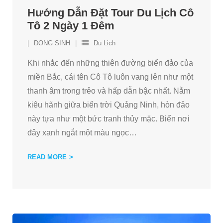
Hướng Dẫn Đặt Tour Du Lịch Cô
Tô 2 Ngày 1 Đêm
DONG SINH
Du Lịch
Khi nhắc đến những thiên đường biển đảo của
miền Bắc, cái tên Cô Tô luôn vang lên như một
thanh âm trong trẻo và hấp dẫn bậc nhất. Nằm
kiêu hãnh giữa biển trời Quảng Ninh, hòn đảo
này tựa như một bức tranh thủy mặc. Biển nơi
đây xanh ngắt một màu ngọc
…
READ MORE