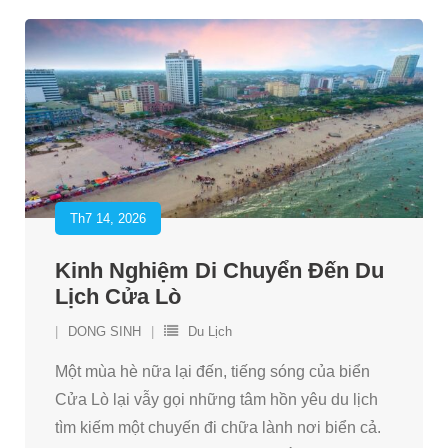
Th7 14, 2026
Kinh Nghiệm Di Chuyển Đến Du
Lịch Cửa Lò
DONG SINH
Du Lịch
Một mùa hè nữa lại đến, tiếng sóng của biển
Cửa Lò lại vẫy gọi những tâm hồn yêu du lịch
tìm kiếm một chuyến đi chữa lành nơi biển cả.