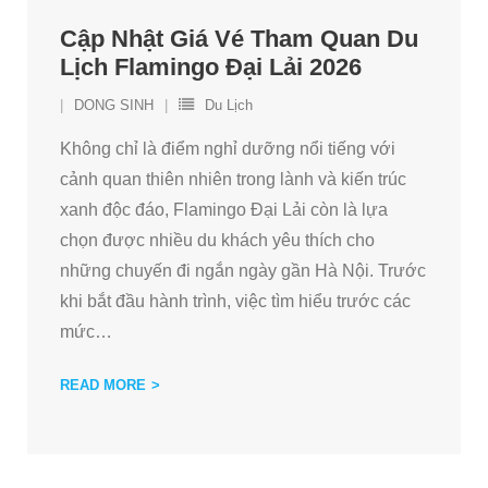
Cập Nhật Giá Vé Tham Quan Du
Lịch Flamingo Đại Lải 2026
DONG SINH
Du Lịch
Không chỉ là điểm nghỉ dưỡng nổi tiếng với
cảnh quan thiên nhiên trong lành và kiến trúc
xanh độc đáo, Flamingo Đại Lải còn là lựa
chọn được nhiều du khách yêu thích cho
những chuyến đi ngắn ngày gần Hà Nội. Trước
khi bắt đầu hành trình, việc tìm hiểu trước các
mức
…
READ MORE