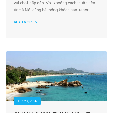
vui chơi hấp dẫn. Với khoảng cách thuận tiện
từ Hà Nội cùng hệ thống khách sạn, resort
…
READ MORE
Th7 28, 2026