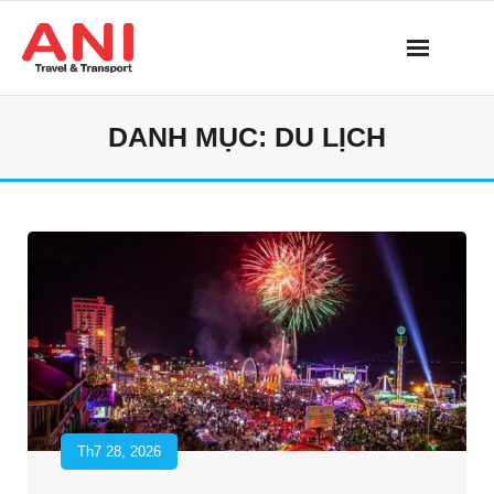
Skip
to
content
DANH MỤC:
DU LỊCH
Th7 28, 2026